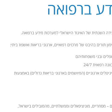
דע ברפואה
ון תורים בהיבט של מרכזים רפואיים, ארגוני בריאות ואשפוז ביתי:
 רפואית 24/7
ה דיגיטלית על מסמכים רפואיים ותהליכי WORK FLOW דיגיטלים ארגוניים (המיושמים בארגוני בריאות גדולים) באמצעות
יטל של קונסיסט, המיושמים אצל למעלה מ-1400 ארגונים – מסחריים, מוניציפאלים וממשלתיים, מהמובילים בישראל,