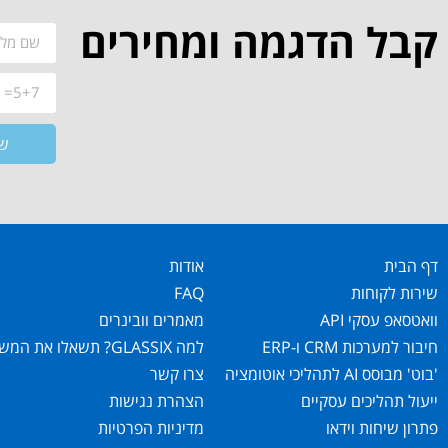
קבל הדגמה ומחירים
ש
דף הבית
אודות
שירות לקוחות
FAQ
וואטסאפ עסקי API
מאמרים וובינרים
חיבור למערכות CRM ו-ERP
למה GLASSIX? תשאלו את המשתמשים!
'בוט' מבוסס AI לתהליכי אוטומציה
צרו קשר
ייעול תהליכים עסקיים
הצהרת נגישות
פתרון שיחות וידאו
מדיניות הפרטיות