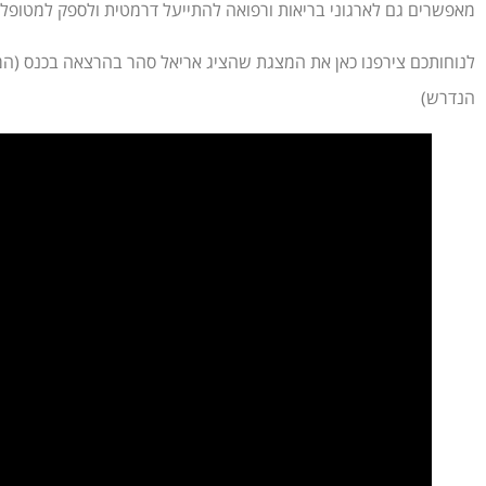
מאפשרים גם לארגוני בריאות ורפואה להתייעל דרמטית ולספק למטופלים 
לנוחותכם צירפנו כאן את המצגת שהציג אריאל סהר בהרצאה בכנס (המצ
הנדרש)