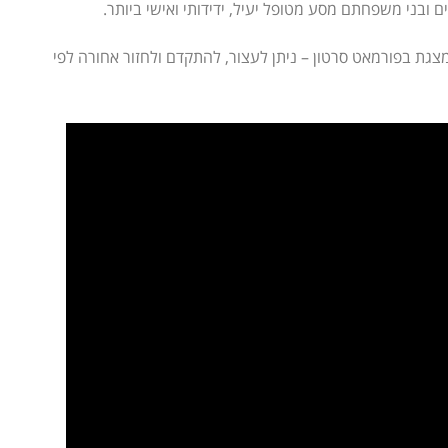
ובני משפחתם מסע מטופל יעיל, ידידותי ואישי ביותר.
גת בפורמאט סרטון – ניתן לעצור, להתקדם ולחזור אחורה לפי