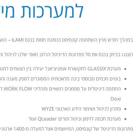
למערכות מי
במהלך חודש מרץ השתתפה קונסיסט כנותנת חסות בכנס ILAMI – הועידה השנתית של האיגוד הישראלי למערכות מידע ברפואה.
הצגנו בביתן בכנס את סל פתרונות הדיגיטל הרחב מאוד שלנו לניהול וזימ
מערכת GLASSIX לתקשורת אומניצ'אנל יעילה בין הצוותים למטופלים ובני משפחותיהם
בוטים חכמים מבוססי בינה מלאכותית המסוגלים לספק מענה והכוונה
החתמ
Doxi
פתרון לניהול ושימור הידע הארגוני WYZE
מערכת חכמה לזימון וניהול תורים QLeader ועוד
פתרונות הדיג