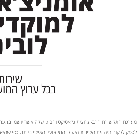
מערכת התקשורת הרב-ערוצית גלאסיקס והבוט שלה אשר יושמו במערך 
לספק ללקוחותיה את השירות היעיל, המקצועי והאישי ביותר, כפי שהי