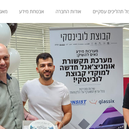
 במערך מוקדי השירות והמכירות של קבוצת לובינסקי – GLASSIX
ול תהליכים עסקיים
אודות החברה
אבטחת מידע
מאגר