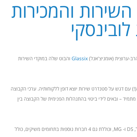
השירות והמכירות
לובינסקי
ב-ערוצית (אומניצ'אנל)
Glassix
והבוט שלה במוקדי השירות
ינסקי מובילה את שוק הרכב בישראל כבר למעלה מ-80 שנה(!) עם דגש על סטנדרט שירות יוצא דופן ללקוחותיה. ערכי הקבוצה
 מתמיד – ובאים לידי ביטוי בהתנהלות הפנימית של הקבוצה בין
הקבוצה מייצגת בישראל את מותגי הרכב המובילים פיג'ו, סיטרואן, אופל, DS ו- MG, וכוללת גם 4 חברות נוספות בתחומים משיקים, כולל