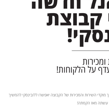
מוקדי השירות והמכירות של הקבוצה יאפשרו ללובינסקי להמשיך
א עשתה מאז הקמתה!