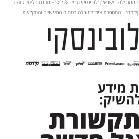
ם המובילה בישראל; 'לובינסקי טרייד & ליס' – חברת הליסינג והיד
 'קידמה' – המספקת ציוד לתובלה בתחום התעשייה והחקלאות.