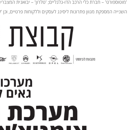
'מוטוספורט' – חברת כלי הרכב הדו-גלגליים; 'טלרון' – יבואנית המצברי
השנייה המספקת מגוון פתרונות ליסינג לעסקים וללקוחות פרטיים, וכן