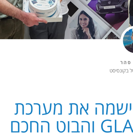
סהר
ל בקונסיסט
יישמה את מערכת
האומניצ'אנל GLASSIX והבוט החכם