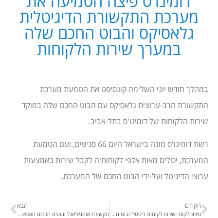
דומינו'ס פיצה הטמיעה את
מערכת התקשורת הדיגיטלית
גלאסיקס והבוט החכם שלה
במערך שירות הלקוחות
במהלך חודש יוני השלימה קונסיסט את הטמעת מערכת
התקשורת הרב-ערוצית גלאסיקס עם הבוט החכם שלה במוקד
שירות הלקוחות של דומינו'ס בתל-אביב.
רשת דומינו'ס מונה בישראל היום 66 סניפים, ועם הטמעת
המערכת, יכולים מאות אלפי לקוחותיה לקבל שירות באמצעות
ערוצי הדיגיטל ועל-ידי הבוט החכם של המערכת.
הקודם
הבא
סיפור לקוח: שירות לקוחות דיגיטלי ובוט חכם AI במוקדים של חברת 'כלנית'
תקשורת אומניצ'אנל ובוטים חכמים מאפשרים ל'גב מערכות' – מחברות מוקדי השירות והמכירות הבוטיקיות והמובילות – למקסם את חווית השירות והמכירות