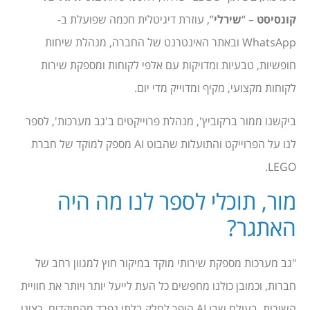
קונסיסט
– “
שירלי
”, עוזרת דיגיטלית חכמה שפועלת ב-
WhatsApp ובאתר האינטרנט של החברה, מנהלת שיחות
חופשיות, טבעיות ומדויקות עם אלפי לקוחות ומספקת שירות
לקוחות מקצועי, מקיף ומדוייק מדי יום.
ביקשנו ממור ברקוביץ', מנהלת פרוייקטים ב'גב מערכות', לספר
לנו על הפרוייקט והתועלות שהבוט AI מספק למוקד של חברת
LEGO.
מור, תוכלי לספר לנו מה היה
האתגר?
"גב מערכות מספקת שירותי מוקד במיקור חוץ למגוון רחב של
חברות, וכמובן כולנו מחפשים כל העת לייעל יותר ויותר את חוויית
השירות. בעולם שבו AI הופך לחלק בלתי נפרד מהמוקדים, רצינו