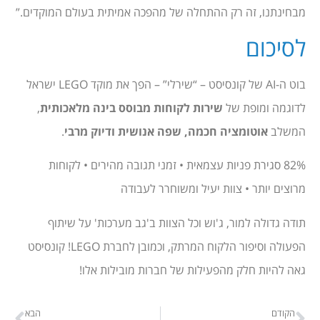
מבחינתנו, זה רק ההתחלה של מהפכה אמיתית בעולם המוקדים.”
לסיכום
בוט ה-AI של קונסיסט – “שירלי” – הפך את מוקד LEGO ישראל
לדוגמה ומופת של
שירות לקוחות מבוסס בינה מלאכותית
,
המשלב
אוטומציה חכמה, שפה אנושית ודיוק מרבי
.
82% סגירת פניות עצמאית • זמני תגובה מהירים • לקוחות
מרוצים יותר • צוות יעיל ומשוחרר לעבודה
תודה גדולה למור, ג'וש וכל הצוות ב'גב מערכות' על שיתוף
הפעולה וסיפור הלקוח המרתק, וכמובן לחברת LEGO! קונסיסט
גאה להיות חלק מהפעילות של חברות מובילות אלו!
הקודם
הבא