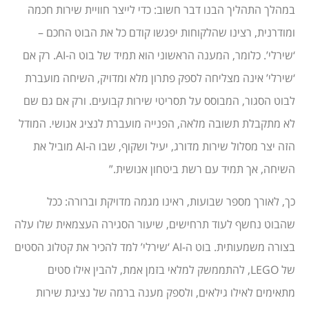
במהלך התהליך הבנו דבר חשוב: כדי לייצר חוויית שירות חכמה
ומודרנית, רצינו שהלקוחות יפגשו קודם כל את הבוט החכם –
‘שירלי’. כלומר, המענה הראשוני הוא תמיד של בוט ה-AI. רק אם
‘שירלי’ אינה מצליחה לספק פתרון מלא ומדויק, השיחה מועברת
לבוט הסגור, המבוסס על תסריטי שירות קבועים. ורק אם גם שם
לא מתקבלת תשובה מלאה, הפנייה מועברת לנציג אנושי. המודל
הזה יצר מסלול שירות מדורג, יעיל ושקוף, שבו ה-AI מוביל את
השיחה, אך תמיד עם רשת ביטחון אנושית.”
כך, לאורך מספר שבועות, ראינו מגמה מדויקת וברורה: ככל
שהבוט נחשף לעוד תרחישים, שיעור הסגירה העצמאית שלו עלה
בצורה משמעותית. בוט ה-AI ‘שירלי’ למד להכיר את קטלוג הסטים
של LEGO, להתממשק למלאי בזמן אמת, להבין אילו סטים
מתאימים לאילו גילאים, ולספק מענה ברמה של נציגת שירות