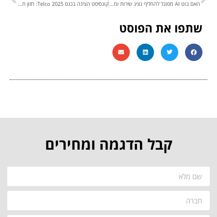
האם בוט AI מסוגל להחליף נציג שירות ומכירות אנושי מיומן?
קונסיסט הציגה בכנס Telco 2025: חזון חדש של AI למוקדי שירות, מכירות ותמיכה בעידן הדיגיטלי
שתפו את הפוסט
קבל הדגמה ומחירים