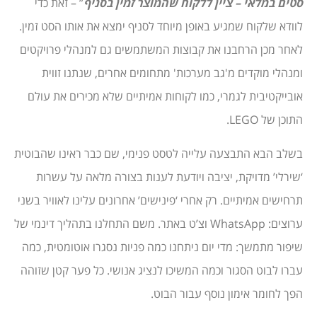
סטים במלאי – ציין ללקוח שהמוצר זמין בסניף
” – זאת כדי
לוודא שלקוח שמגיע באופן מיוחד לסניף ימצא את אותו הסט זמין.
לאחר מכן הרחבנו את קבוצות המשתמשים גם למנהלי פרויקטים
ומנהלי מוקדים מ'גב מערכות' מתחומים אחרים, שנתנו זווית
אובייקטיבית לגמרי, כמו לקוחות אמיתיים שלא מכירים את עולם
התוכן של LEGO.
בשלב הבא התבצעה עלייה לטסט פנימי, שם כבר ראינו שהבוטית
‘שירלי’ מדויקת, יציבה ויודעת לענות בצורה מלאה על עשרות
תרחישים אמיתיים. רק אחרי ‘פינישים’ אחרונים עלינו לאוויר בשני
ערוצים: WhatsApp וצ’ט באתר. משם התחלנו בתהליך דינמי של
שיפור מתמשך: מדי יום ניתחנו כמה פניות נסגרו אוטומטית, כמה
עברו לבוט הסגור וכמה המשיכו לנציג אנושי. כל פער קטן שזוהה
הפך לחומר אימון נוסף עבור הבוט.