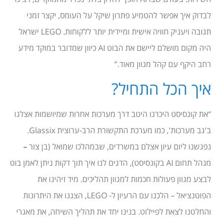
לבדוק איך אפשר להטמיע פתרון שיקל על העומס, יקצר זמני
תגובה ויעניק חוויה אישית ומיידית יותר ללקוחות. LEGO ישראל
היה מקום מושלם ליישם את הבוט AI כיוון שמדובר במוקד מידע
רחב היקף עם קהל מגוון מאוד.”
איך הכל התחיל?
“את קונסיסט היכרנו היטב דרך מערכות אחרות שמיושמות אצלנו
ב'גב מערכות', כמו מערכת התקשורת הרב-ערוצית Glassix.
נפגשנו ליום עיון אצלם במשרדים, שבמהלכו שמואל (בן צור
–
מנהל תחום AI בקונסיסט), הדגים לנו איך תוך דקות ניתן לאמן בוט
לבצע מגוון פעולות חכמות למגוון תהליכים. מיד זיהינו את
הפוטנציאל – הלכנו עם הרעיון ל- LEGO, הצגנו את היתרונות
והחלטנו לצאת לפיילוט. בנינו יחד את תהליך השיחה, את מאגרי