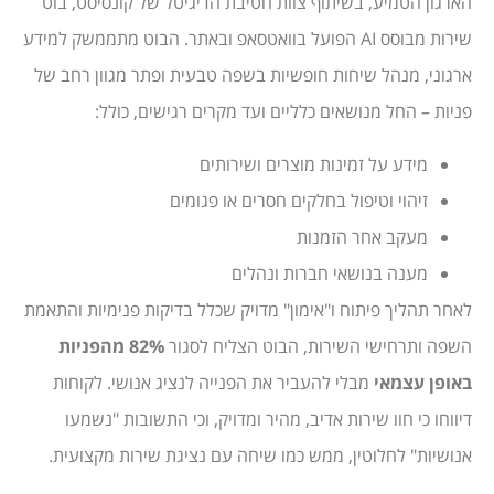
הארגון הטמיע, בשיתוף צוות חטיבת הדיגיטל של קונסיסט, בוט
שירות מבוסס AI הפועל בוואטסאפ ובאתר. הבוט מתממשק למידע
ארגוני, מנהל שיחות חופשיות בשפה טבעית ופתר מגוון רחב של
פניות – החל מנושאים כלליים ועד מקרים רגישים, כולל:
מידע על זמינות מוצרים ושירותים
זיהוי וטיפול בחלקים חסרים או פגומים
מעקב אחר הזמנות
מענה בנושאי חברות ונהלים
לאחר תהליך פיתוח ו"אימון" מדויק שכלל בדיקות פנימיות והתאמת
השפה ותרחישי השירות, הבוט הצליח לסגור
82% מהפניות
באופן עצמאי
מבלי להעביר את הפנייה לנציג אנושי. לקוחות
דיווחו כי חוו שירות אדיב, מהיר ומדויק, וכי התשובות "נשמעו
אנושיות" לחלוטין, ממש כמו שיחה עם נציגת שירות מקצועית.