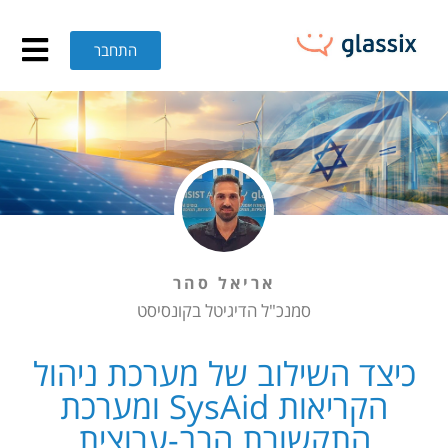
יצד השילוב של מערכת ניהול הקריאות SysAid ומערכת התקשורת הרב-ערוצית GLASSIX עם וואטסאפ מאפשר למשרד האנרגיה והתשתיות לייעל תהליכים 
התחבר
אריאל סהר
סמנכ"ל הדיגיטל בקונסיסט
כיצד השילוב של מערכת ניהול
הקריאות SysAid ומערכת
התקשורת הרב-ערוצית