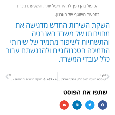
והטיפול בהן הפך למהיר ויעיל יותר, והשפעתו ניכרת
בתפעול השוטף של הארגון.
השקת השירות החדש מדגישה את
מחויבותו של משרד האנרגיה
והתשתיות לשיפור מתמיד של שירותי
התמיכה הטכנולוגיים ולהנגשתם עבור
כלל עובדי המשרד.
הקודם
הבא
קונסיסט הציגה בכנס טלקו למוקדי שירות של ליאור לוריה
GLASSIX AI במוקדי השירות והמכירות – המהפכה שמגדירה מחדש את חווית הלקוח ושיפור השירות
שתפו את הפוסט