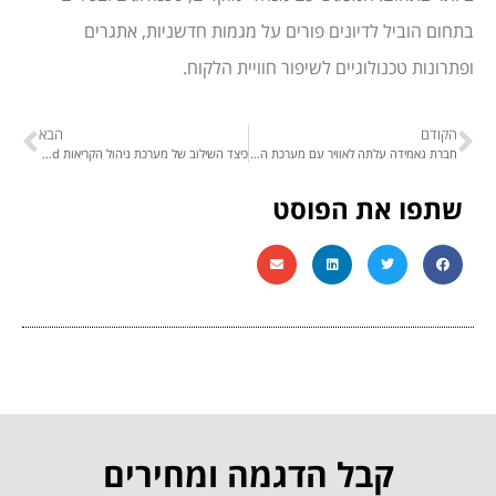
בתחום הוביל לדיונים פורים על מגמות חדשניות, אתגרים
ופתרונות טכנולוגיים לשיפור חוויית הלקוח.
הקודם
הבא
חברת גאמידה עלתה לאוויר עם מערכת התקשורת הרב-ערוצית Glassix ובוט AI מתקדם
כיצד השילוב של מערכת ניהול הקריאות SysAid ומערכת התקשורת הרב-ערוצית GLASSIX עם וואטסאפ מאפשר למשרד האנרגיה והתשתיות לייעל תהליכים באגף טכנולוגיות דיגיטליות ומידע ולמקסם את חוויית המשתמשים
שתפו את הפוסט
קבל הדגמה ומחירים