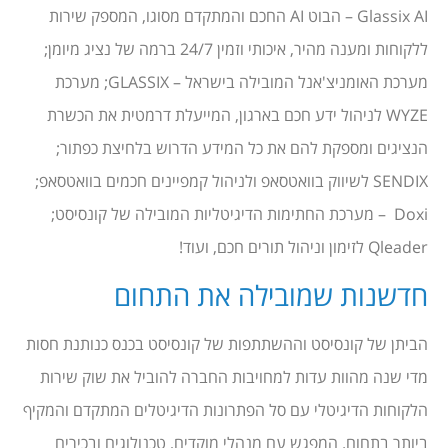
Glassix AI – הבוט AI החכם והמתקדם מסוגו, המספק שירות
ללקוחות ומענה מהיר, איכותי וזמין 24/7 ברמה של נציג מיומן;
מערכת האומניצ'אנל המובילה בישראל – GLASSIX; מערכת
WYZE לניהול ידע חכם בארגון, המייעלת דרמטית את הכשרת
הנציגים ומספקת להם את כל המידע הדרוש בלחיצת כפתור;
SENDIX לשיווק בוואטסאפ ולניהול קמפיינים חכמים בוואטסאפ;
Doxi – מערכת החתימות הדיגיטליות המובילה של קונסיסט;
Qleader לזימון וניהול תורים חכם, ועוד!
חדשנות שמובילה את התחום
הביתן של קונסיסט וההשתתפות של קונסיסט בכנס כנותנת חסות
מדי שנה מהוות עדות למחויבות החברה להוביל את שוק שירות
הלקוחות הדיגיטלי עם סל הפתרונות הדיגיטלים המתקדם והמקיף
ביותר בתחום. המפגש עם מנהלי מוקדים, טכנולוגים ובכירים