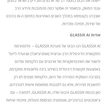
יישמה את הבוט במספר רב של ארגונים מובילים בישראל במגוון
ענפי המשק, ובמאמר זה אסקור כמה מהתובנות והידע הרב
שצברנו בקונסיסט במהלך השנים האחרונות בתחום ה-AI בהיבט
של שירות, תמיכה ומכירות.
אודות GLASSIX AI
GLASSIX AI הנו הבוט של מערכת GLASSIX – פלטפורמת
התקשורת הדיגיטלית הרב-ערוצית (אומניצ'אנל) שנועדה לייעל
ולשפר את האינטראקציות של ארגונים עם הלקוחות שלהם
באמצעות תקשורת דיגיטלית בשילוב בינה מלאכותית מתקדמת.
בסביבה העסקית המהירה של היום, הלקוחות מצפים לא רק
לתשובות מהירות, אלא גם לתגובות מותאמות אישית לצורכיהם.
כאן נכנסת GLASSIX והבוט שלה, GLASSIX AI, לתמונה – עם
צ'אטבוטים גנרטיביים, אוטומציה מבוססת פעולות, וסיכומי שיחות