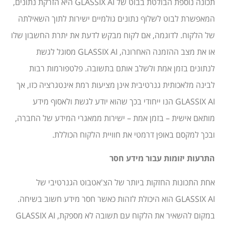
תכונה נוספת הבולטת בבוט של GLASSIX AI היא הזרקת נתונים,
המאפשרת לבוט לשלוף נתונים גולמיים ישירות לתוך השאילתה
של הלקוח. לדוגמה, אם לקוח מבקש לדעת את יתרת החשבון שלו
או את מצב ההזמנה האחרונה, GLASSIX AI מסוגל לגשת
לנתונים בזמן אמת ולשלב אותם בתשובה. פלטפורמות רבות
לבינה מלאכותית גנרטיבית אינן מציעות רמת אינטגרציה כזו, אך
GLASSIX AI הנו ייחודי בכך שהוא יודע לגשת ולאסוף מידע
מותאם אישית – בזמן אמת – ישירות ממאגרי המידע של החברה,
ובכך למקסם באופן דרמטי את חוויית הלקוח הכוללת.
התרעות יזומות עבור מידע חסר
אחת התכונות החזקות ביותר של הצ'אטבוט הגנרטיבי של
GLASSIX AI הוא היכולת לזהות כאשר חסר מידע חשוב בשיחה.
במקום להשאיר את הלקוח עם תשובה לא מספקת, GLASSIX AI