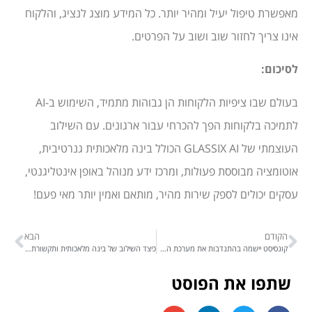
מאפשרת טיפול יעיל ומהיר יותר. כל המידע מוצג לנציג, והלקוח
אינו צריך לחזור שוב ושוב על הפרטים.
לסיכום:
בעולם שבו ציפיות הלקוחות הן גבוהות מתמיד, השימוש ב-AI
לתמיכה בלקוחות הפך להכרחי עבור ארגונים. עם השילוב
העוצמתי של GLASSIX AI הכולל בינה מלאכותית גנרטיבית,
אוטומציה מבוססת פעולות, ומרכז ידע מנוהל באופן אינטליגנטי,
עסקים יכולים לספק שירות מהיר, מותאם ואמין יותר מאי פעם!
הקודם
הבא
קונסיסט יישמה בהתנדבות את מערכת התקשורת הרב-ערוצית GLASSIX והבוט AI ביחידת הניוד "הר ציון" של פיקוד העורף
כיצד השילוב של בינה מלאכותית ותקשורת אומניצ'אנל מאפשר למקסם את חווית הלקוח ואת השירות – בכל אינטראקציה
שתפו את הפוסט