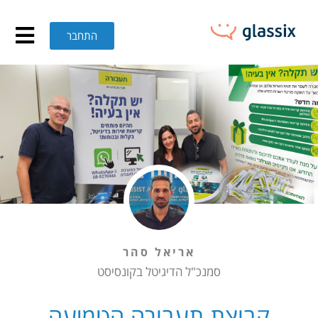
בוצת תעבורה הטמיעה מערכת משולבת Glassix-SysAid באגף הטכנולוגיות, לניהול 
התחבר
אריאל סהר
סמנכ"ל הדיגיטל בקונסיסט
קבוצת תעבורה הטמיעה