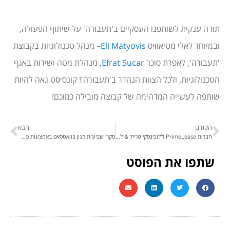
תודה ענקית לשותפנו העסקיים ב'תעבורה' על שיתוף הפעולה,
ובמיוחד לאלי מטיאוויס
Eli Matyovis
– מנהל טכנולוגיות בקבוצת
'תעבורה', לאפרת סוכר
Efrat Sucar
, מנהלת מטה ושירות באגף
הטכנולוגיות, ולכל הצוות הנהדר ב'תעבורה'! קונסיסט גאה להיות
שותפה לעשייה המדהימה של קבוצה מובילה כמוכם!
הקודם
הבא
חברות PrimeLease ו"לובינסקי טרייד & ליס" מקבוצת לובינסקי השיקו את מערכת התקשורת הרב-ערוצית והבוט AI החכם גלאסיקס במוקדי השירות והמכירות
סקרי שביעות רצון בוואטסאפ באמצעות פתרון משולב של GLASSIX עם SENDIX – אמצעי יעיל לקבל מידע חיוני ותובנות מהלקוחות שלך
שתפו את הפוסט