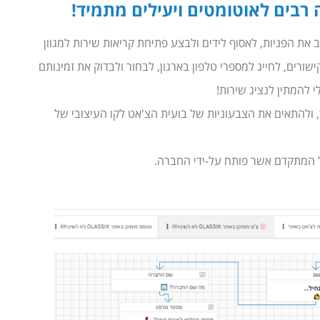
 רבים לאוטומטים ויעילים מתמיד!
ת על-מנת לנתב את הפניות, לאסוף לידים ולבצע פתיחת קריאות שירות למגוון
שורים, לחייג למספרי טלפון בארגון, לבחור ולבדוק את זמינותם
 להמתין לנציג שירות!
התסריטים לערוצי הצ'אט, WhatsApp ,SMS ומסנג'ר, ולהתאים את הצבעוניות של בועית הצ'אט לקו העיצובי של
ל המתקדם אשר פותח על-ידי החברה.