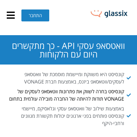
ואטסאפ עסקי API – GLASSIX
חילתו
ל
התחבר
ף
ינטרנט,
חץ
נטר
וואטסאפ עסקי API - כך מתקשרים
די
היום עם הלקוחות
עבור
אזור
וכן
קונסיסט היא משווקת ומיישמת מוסמכת של וואטסאפ
רכזי
לעסקים/ווטאסאפ ביזנס, באמצעות חברת VONAGE
קונסיסט בחרה לשווק את פתרונות ווטאסאפ לעסקים של
VONAGE תודות להיותה של החברה מובילה עולמית בתחום
באמצעות שילוב של וואטסאפ עסקי וגלאסיקס, מיישמי
קונסיסט פותחים בפני ארגונים יכולות תקשורת מגוונים
ורחבי-היקף