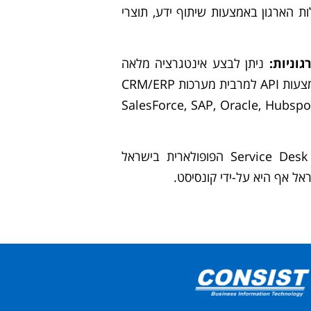
ות הארגון באמצעות שיתוף ידע, תוצרי
גוניות:
ניתן לבצע אינטגרציה מלאה
בין וואטסאפ עסקי וגלאסיקס באמצעות API למרבית מערכות CRM/ERP
SalesForce, SAP, Oracle, Hubspot, 
כמו כן יש חיבור למערכת ה- Service Desk הפופולארית בישראל