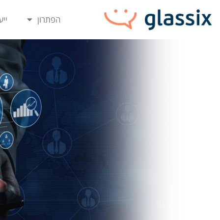
יבור ל-CRM ו-ERP – GLASSIX
הפתרון
ייע