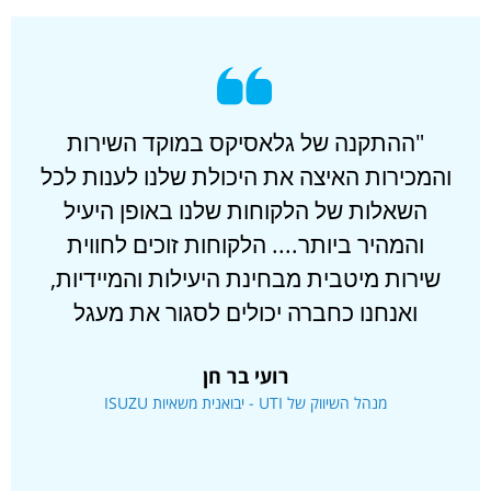
"ההתקנה של גלאסיקס במוקד השירות
והמכירות האיצה את היכולת שלנו לענות לכל
ה
השאלות של הלקוחות שלנו באופן היעיל
והמהיר ביותר.... הלקוחות זוכים לחווית
ן
שירות מיטבית מבחינת היעילות והמיידיות,
ה
ואנחנו כחברה יכולים לסגור את מעגל
ו
השירות והמכירה במהירות....עוד תכונה
הא
רועי בר חן
שמאוד עוזרת בתהליכי השירות והמכירות
מנהל השיווק של UTI - יבואנית משאיות ISUZU
היא היכולת להעביר תוצרי הסבר והדרכה
ומסמכים דיגיטלים, בזמן אמת, בין הנציג
ללקוח, כמו למשל תמונות, סרטוני וידאו