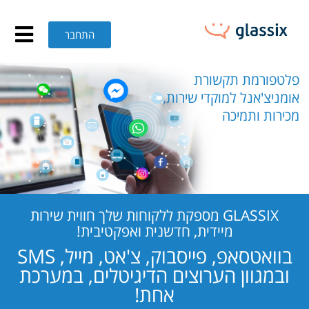
GLASSI – פלטפורמת תקשורת אומניצ'אנל למוקדי שירות, מכירות ותמיכה
חילתו
ל
התחבר
ף
ינטרנט,
חץ
פלטפורמת תקשורת
נטר
אומניצ'אנל למוקדי שירות,
די
מכירות ותמיכה
עבור
אזור
וכן
רכזי
GLASSIX מספקת ללקוחות שלך חווית שירות
מיידית, חדשנית ואפקטיבית!
בוואטסאפ, פייסבוק, צ'אט, מייל, SMS
ובמגוון הערוצים הדיגיטלים, במערכת
אחת!